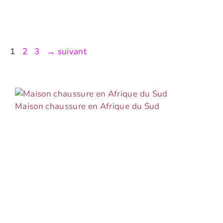
Page
Page
Page
1
2
3
→
suivant
Maison chaussure en Afrique du Sud