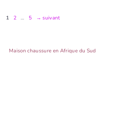
Page
Page
Page
1
2
…
5
→
suivant
Maison chaussure en Afrique du Sud