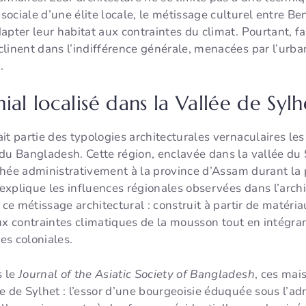
 sociale d’une élite locale, le métissage culturel entre Be
apter leur habitat aux contraintes du climat. Pourtant, 
linent dans l’indifférence générale, menacées par l’urban
.
ial localisé dans la Vallée de Sylh
t partie des typologies architecturales vernaculaires les 
 du Bangladesh. Cette région, enclavée dans la vallée du
tachée administrativement à la province d’Assam durant la
xplique les influences régionales observées dans l’archit
n ce métissage architectural : construit à partir de maté
d aux contraintes climatiques de la mousson tout en intégr
es coloniales.
s le
Journal of the Asiatic Society of Bangladesh
, ces mai
e de Sylhet : l’essor d’une bourgeoisie éduquée sous l’ad