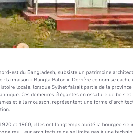
 nord-est du Bangladesh, subsiste un patrimoine archite
e : la maison « Bangla Baton ». Derrière ce nom se cache
istoire locale, lorsque Sylhet faisait partie de la provin
ritannique. Ces demeures élégantes en ossature de bois e
ismes et à la mousson, représentent une forme d’architec
tion.
1920 et 1960, elles ont longtemps abrité la bourgeoisie in
onnaires. Leur architecture ne se limite pas à une techni