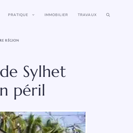
PRATIQUE
IMMOBILIER
TRAVAUX
RE RÉGION
de Sylhet
n péril