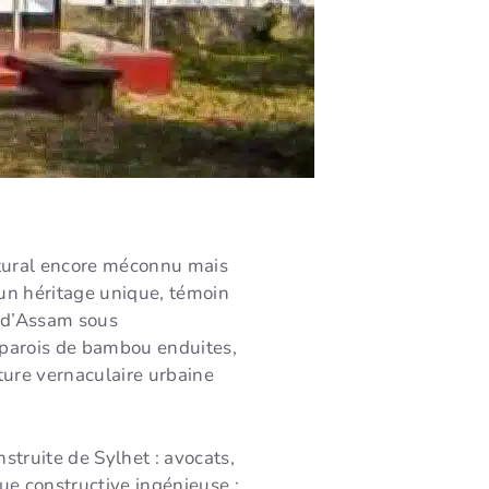
ctural encore méconnu mais
 un héritage unique, témoin
ce d’Assam sous
t parois de bambou enduites,
ture vernaculaire urbaine
struite de Sylhet : avocats,
que constructive ingénieuse ;