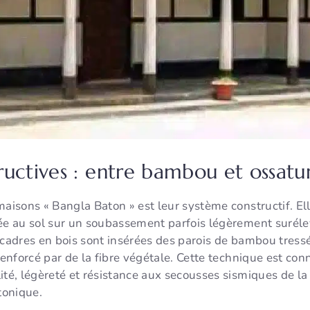
uctives : entre bambou et ossatu
maisons « Bangla Baton » est leur système constructif. El
ée au sol sur un soubassement parfois légèrement surélev
s cadres en bois sont insérées des parois de bambou tres
 renforcé par de la fibre végétale. Cette technique est co
ilité, légèreté et résistance aux secousses sismiques de l
tonique.