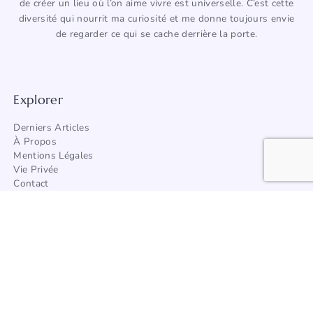
de créer un lieu où l’on aime vivre est universelle. C’est cette
diversité qui nourrit ma curiosité et me donne toujours envie
de regarder ce qui se cache derrière la porte.
Explorer
Derniers Articles
À Propos
Mentions Légales
Vie Privée
Contact
Trouver Un Artisan
Catégories
Architecture
Afrique
Amérique