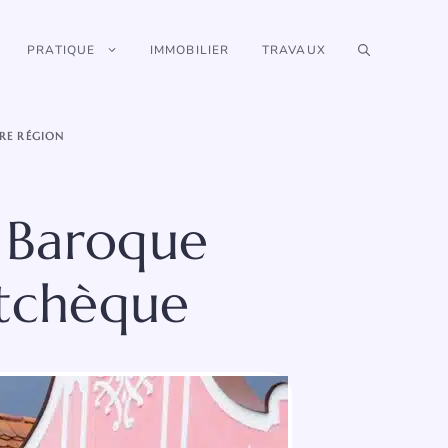
PRATIQUE
IMMOBILIER
TRAVAUX
RE RÉGION
t Baroque
 tchèque