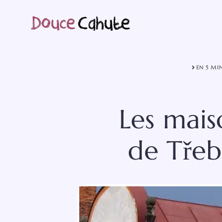
Aller
au
contenu
EN 5 MI
Les mais
de Třeb