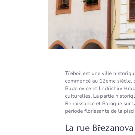
Třeboň est une ville historiq
commencé au 12ème siècle, qu
Budejovice et Jindřichův Hrad
culturelles. La partie histo
Renaissance et Baroque sur l
période florissante de la pisc
La rue Březanova