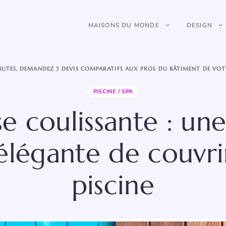
MAISONS DU MONDE
DESIGN
NUTES, DEMANDEZ 3 DEVIS COMPARATIFS AUX PROS DU BÂTIMENT DE VOT
PISCINE / SPA
se coulissante : un
élégante de couvri
piscine