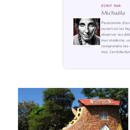
ÉCRIT PAR
Michaëla
Passionnée d’arc
ouvert où les fa
observer les dét
mur moderne, une
comprendre les c
moi, l’architectu