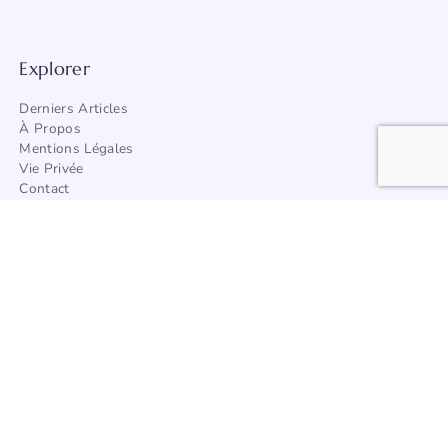
Explorer
Derniers Articles
À Propos
Mentions Légales
Vie Privée
Contact
Trouver Un Artisan
Catégories
Architecture
Afrique
Amérique
Asie
Europe
Océanie