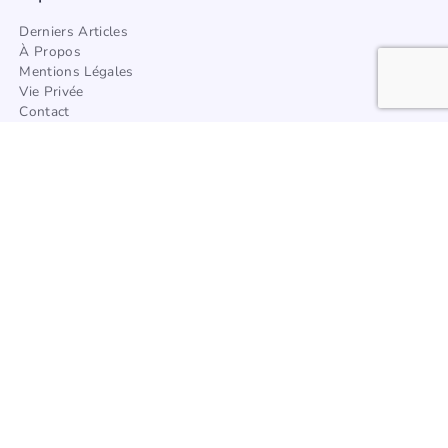
Derniers Articles
À Propos
Mentions Légales
Vie Privée
Contact
Trouver Un Artisan
Catégories
Architecture
Afrique
Amérique
Asie
Europe
Océanie
Articles à la une