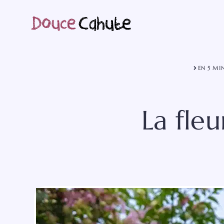
Aller
au
contenu
EN 5 MI
La fleu