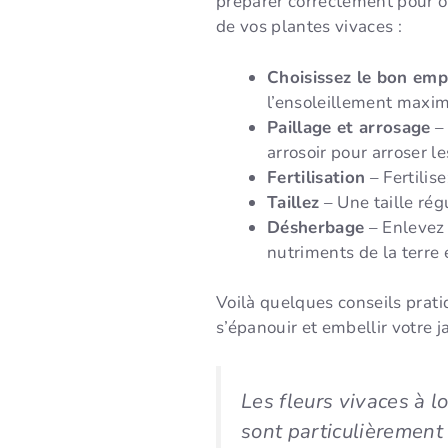
préparer correctement pour obt
de vos plantes vivaces :
Choisissez le bon em
l’ensoleillement maxim
Paillage et arrosage
– 
arrosoir pour arroser l
Fertilisation
– Fertilis
Taillez
– Une taille rég
Désherbage
– Enlevez 
nutriments de la terre 
Voilà quelques conseils prati
s’épanouir et embellir votre 
Les fleurs vivaces à 
sont particulièrement f