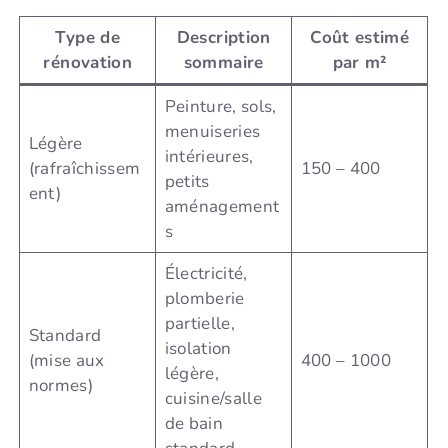
Type de
Description
Coût estimé
rénovation
sommaire
par m²
Peinture, sols,
menuiseries
Légère
intérieures,
(rafraîchissem
150 – 400
petits
ent)
aménagement
s
Électricité,
plomberie
partielle,
Standard
isolation
(mise aux
400 – 1000
légère,
normes)
cuisine/salle
de bain