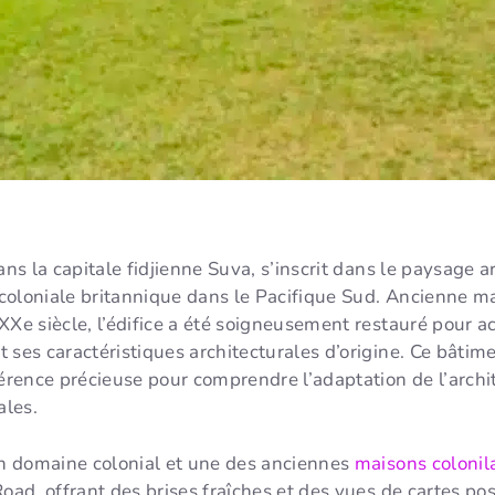
dans la capitale fidjienne Suva, s’inscrit dans le paysage
oloniale britannique dans le Pacifique Sud. Ancienne mai
XXe siècle, l’édifice a été soigneusement restauré pour ac
 ses caractéristiques architecturales d’origine. Ce bâti
férence précieuse pour comprendre l’adaptation de l’arch
ales.
ien domaine colonial et une des anciennes
maisons colonil
oad, offrant des brises fraîches et des vues de cartes post