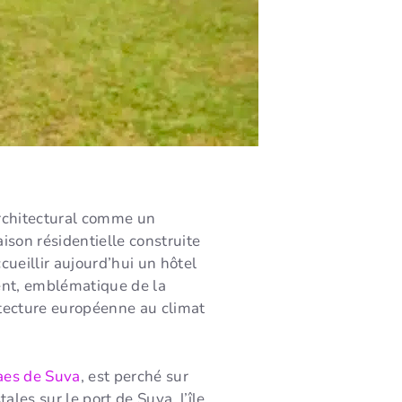
 architectural comme un
son résidentielle construite
cueillir aujourd’hui un hôtel
ment, emblématique de la
itecture européenne au climat
aes de Suva
, est perché sur
ales sur le port de Suva, l’île