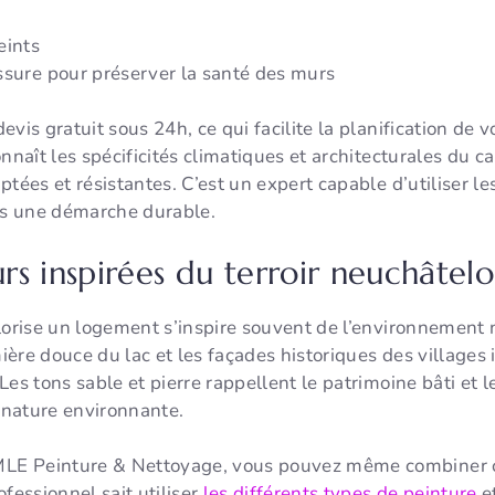
eints
ssure pour préserver la santé des murs
vis gratuit sous 24h, ce qui facilite la planification de v
nnaît les spécificités climatiques et architecturales du ca
ptées et résistantes. C’est un expert capable d’utiliser l
dans une démarche durable.
rs inspirées du terroir neuchâtel
lorise un logement s’inspire souvent de l’environnement n
mière douce du lac et les façades historiques des villages 
es tons sable et pierre rappellent le patrimoine bâti et l
 nature environnante.
E Peinture & Nettoyage, vous pouvez même combiner ce
fessionnel sait utiliser
les différents types de peinture
et