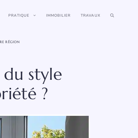
PRATIQUE
IMMOBILIER
TRAVAUX
RE RÉGION
 du style
riété ?