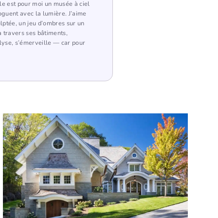
lle est pour moi un musée à ciel
loguent avec la lumière. J’aime
lptée, un jeu d’ombres sur un
 travers ses bâtiments,
lyse, s’émerveille — car pour