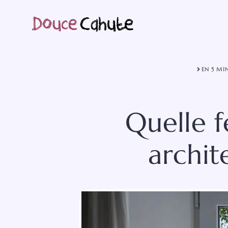
Aller
au
contenu
EN 5 MI
Quelle f
archit