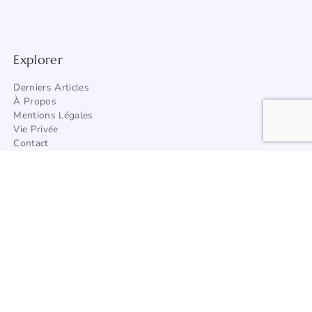
Explorer
Derniers Articles
À Propos
Mentions Légales
Vie Privée
Contact
Trouver Un Artisan
Catégories
Architecture
Afrique
Amérique
Asie
Europe
Océanie