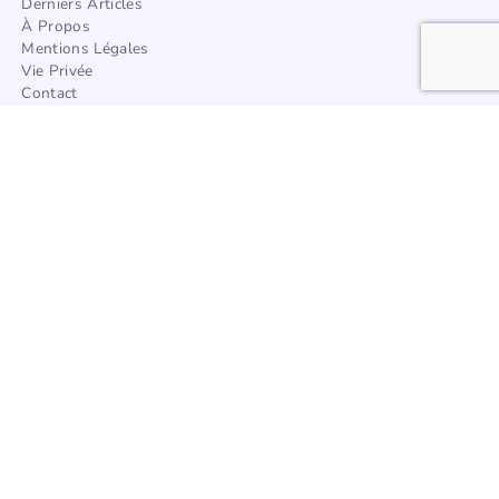
Derniers Articles
À Propos
Mentions Légales
Vie Privée
Contact
Trouver Un Artisan
Catégories
Architecture
Afrique
Amérique
Asie
Europe
Océanie
Articles à la une
Tous les styles de décoration