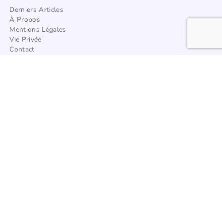
Derniers Articles
À Propos
Mentions Légales
Vie Privée
Contact
Trouver Un Artisan
Catégories
Architecture
Afrique
Amérique
Asie
Europe
Océanie
Articles à la une
Tous les styles de décoration