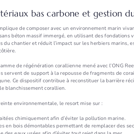
atériaux bas carbone et gestion du
mplique de composer avec un environnement marin vivant.
sans béton massif immergé, en utilisant des fondations 
s du chantier et réduit l’impact sur les herbiers marins, es
côtière.
ramme de régénération corallienne mené avec l’ONG Ree
mes servent de support à la repousse de fragments de corai
une. Ce dispositif contribue à reconstituer la barrière réc
 le blanchissement corallien.
inte environnementale, le resort mise sur :
aitées chimiquement afin d’éviter la pollution marine.
es en bois démontables permettant de remplacer des sec
 des eaux usées afin d’éviter tout rejet dans la mer.