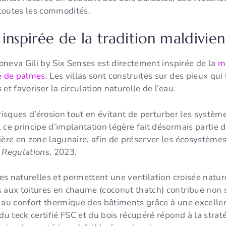
t toutes les commodités.
inspirée de la tradition maldivie
Soneva Gili by Six Senses est directement inspirée de la
ma
re de palmes
. Les villas sont construites sur des pieux qui 
et favoriser la circulation naturelle de l’eau.
risques d’érosion tout en évitant de perturber les système
 ce principe d’implantation légère fait désormais partie
ière en zone lagunaire, afin de préserver les écosystèmes 
 Regulations
, 2023.
res naturelles et permettent une ventilation croisée natur
 aux toitures en chaume (coconut thatch) contribue non s
 au confort thermique des bâtiments grâce à une excellent
du teck certifié FSC et du bois récupéré répond à la stra