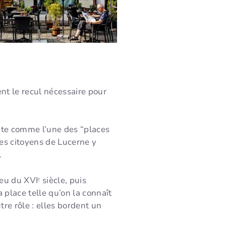
ent le recul nécessaire pour
ente comme l’une des “places
des citoyens de Lucerne y
.
u du XVIᵉ siècle, puis
a place telle qu’on la connaît
re rôle : elles bordent un