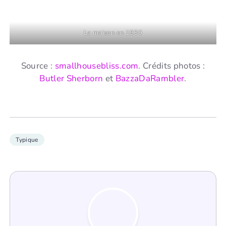
La maison en 1930
Source :
smallhousebliss.com
. Crédits photos :
Butler Sherborn
et
BazzaDaRambler
.
Typique