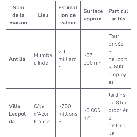
Nom
Estimat
Surface
Particul
de la
Lieu
ion de
approx.
arités
maison
valeur
Tour
privée,
> 1
3
Mumba
~37
Antilia
milliard
héliport
i, Inde
000 m²
$
s, 600
employ
és
Jardins
de 8 ha,
Villa
Côte
~750
~8 000
propriét
Leopol
d’Azur,
millions
m²
é
da
France
$
historiq
ue