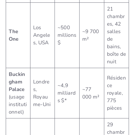
21
chambr
es, 42
Los
~500
The
~9 700
salles
Angele
millions
One
m²
de
s, USA
$
bains,
boîte de
nuit
Buckin
Résiden
gham
Londre
~4,9
ce
Palace
s,
~77
milliard
royale,
(usage
Royau
000 m²
s $*
775
instituti
me-Uni
pièces
onnel)
29
chambr