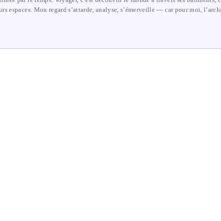
tinée par le temps. Voyager, c’est découvrir le monde à travers ses bâtiments, 
eurs espaces. Mon regard s’attarde, analyse, s’émerveille — car pour moi, l’archi