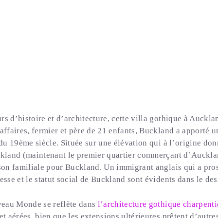
s d’histoire et d’architecture, cette villa gothique à Auckla
faires, fermier et père de 21 enfants, Buckland a apporté un
 19ème siècle. Située sur une élévation qui à l’origine donna
land (maintenant le premier quartier commerçant d’Aucklan
n familiale pour Buckland. Un immigrant anglais qui a prosp
esse et le statut social de Buckland sont évidents dans le des
veau Monde se reflète dans
l’architecture gothique charpenti
et aérées, bien que les extensions ultérieures prêtent d’autr