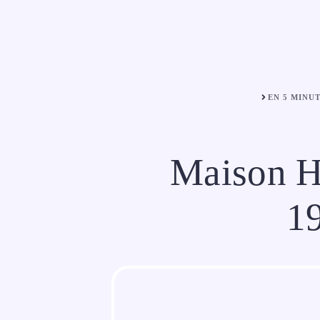
Aller
au
contenu
EN 5 MINU
Maison Hi
19