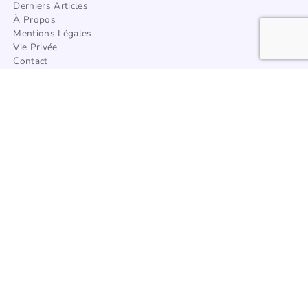
Derniers Articles
À Propos
Mentions Légales
Vie Privée
Contact
Trouver Un Artisan
Catégories
Architecture
Afrique
Amérique
Asie
Europe
Océanie
Articles à la une
Tous les styles de décoration