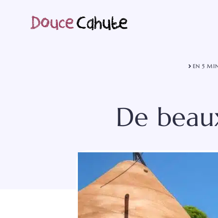
Aller
au
contenu
EN 5 MI
De beau