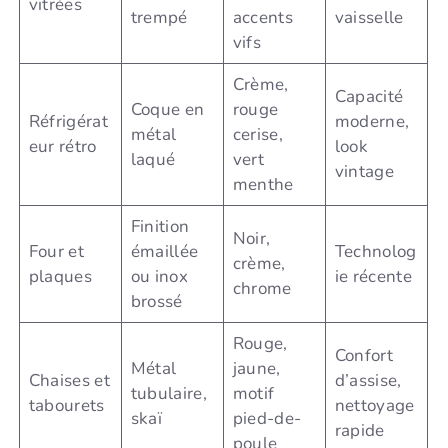
vitrées
trempé
accents
vaisselle
vifs
Crème,
Capacité
Coque en
rouge
Réfrigérat
moderne,
métal
cerise,
eur rétro
look
laqué
vert
vintage
menthe
Finition
Noir,
Four et
émaillée
Technolog
crème,
plaques
ou inox
ie récente
chrome
brossé
Rouge,
Confort
Métal
jaune,
Chaises et
d’assise,
tubulaire,
motif
tabourets
nettoyage
skaï
pied-de-
rapide
poule