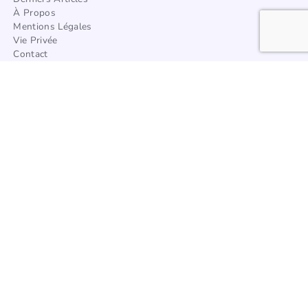
À Propos
Mentions Légales
Vie Privée
Contact
Trouver Un Artisan
Catégories
Architecture
Afrique
Amérique
Asie
Europe
Océanie
Articles à la une
Tous les styles de décoration