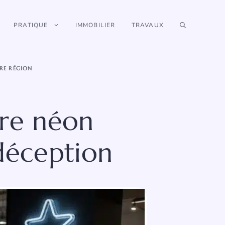
PRATIQUE
IMMOBILIER
TRAVAUX
RE RÉGION
tre néon
-déception