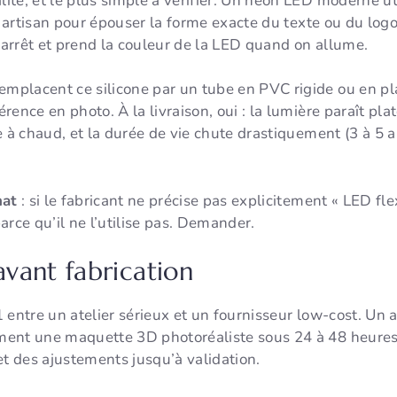
lité, et le plus simple à vérifier. Un néon LED moderne ut
n artisan pour épouser la forme exacte du texte ou du logo
l’arrêt et prend la couleur de la LED quand on allume.
placent ce silicone par un tube en PVC rigide ou en plas
érence en photo. À la livraison, oui : la lumière paraît pl
e à chaud, et la durée de vie chute drastiquement (3 à 5 
hat
: si le fabricant ne précise pas explicitement « LED flex
arce qu’il ne l’utilise pas. Demander.
vant fabrication
 entre un atelier sérieux et un fournisseur low-cost. Un a
ent une maquette 3D photoréaliste sous 24 à 48 heures 
et des ajustements jusqu’à validation.