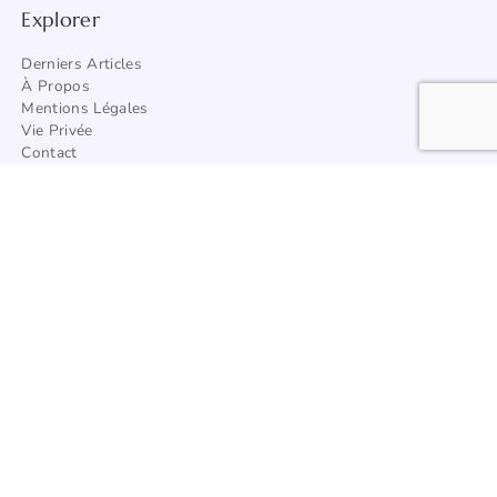
Explorer
Derniers Articles
À Propos
Mentions Légales
Vie Privée
Contact
Trouver Un Artisan
Catégories
Architecture
Afrique
Amérique
Asie
Europe
Océanie
Articles à la une