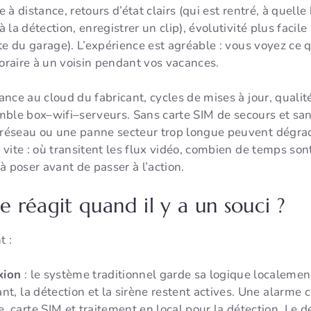
e à distance, retours d’état clairs (qui est rentré, à quell
à la détection, enregistrer un clip), évolutivité plus facil
te du garage). L’expérience est agréable : vous voyez ce q
raire à un voisin pendant vos vacances.
nce au cloud du fabricant, cycles de mises à jour, qualité
semble box–wifi–serveurs. Sans carte SIM de secours et san
éseau ou une panne secteur trop longue peuvent dégrader
vite : où transitent les flux vidéo, combien de temps son
à poser avant de passer à l’action.
 réagit quand il y a un souci ?
t :
xion
: le système traditionnel garde sa logique localemen
nt, la détection et la sirène restent actives. Une alarme
 carte SIM et traitement en local pour la détection. Le dé