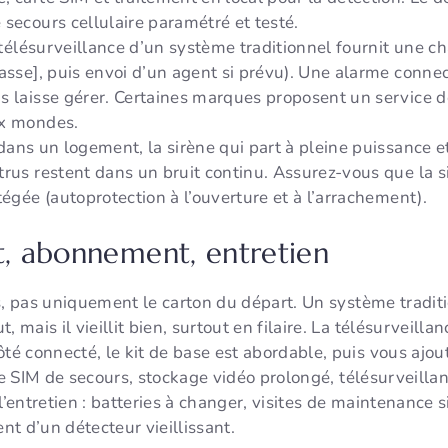
secours cellulaire paramétré et testé.
 télésurveillance d’un système traditionnel fournit une c
passe], puis envoi d’un agent si prévu). Une alarme con
s laisse gérer. Certaines marques proposent un service de
ux mondes.
dans un logement, la sirène qui part à pleine puissance et
rus restent dans un bruit continu. Assurez-vous que la si
tégée (autoprotection à l’ouverture et à l’arrachement).
at, abonnement, entretien
s, pas uniquement le carton du départ. Un système traditi
, mais il vieillit bien, surtout en filaire. La télésurveil
é connecté, le kit de base est abordable, puis vous ajou
rte SIM de secours, stockage vidéo prolongé, télésurveill
l’entretien : batteries à changer, visites de maintenance 
t d’un détecteur vieillissant.