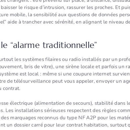
es changent : être prévenu sur place, à distance, dissuad
aisser le risque d’intrusion, rassurer les proches. Et puis 
ture mobile, la sensibilité aux questions de données pers
nel” aide à trancher avec sérénité, en alignant le niveau 
le “alarme traditionnelle”
rtout les systèmes filaires ou radio installés par un prof
uvement, bris de vitre), une sirène locale et parfois un 
système est local : même si une coupure internet survient,
tre de télésurveillance peut vous appeler, envoyer un age
u contrat.
esse électrique (alimentation de secours), stabilité dans
ns. Les installations sérieuses respectent des règles co
e, des marquages reconnus du type NF A2P pour les matérie
nt un dossier carré pour leur contrat habitation, surtou