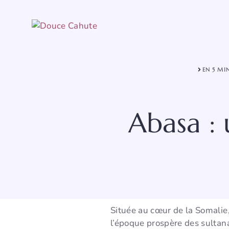
Aller
au
contenu
EN 5 MI
Abasa :
Située au cœur de la Somalie, 
l’époque prospère des sultana