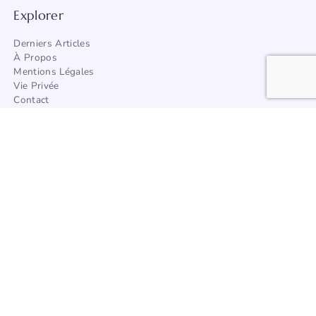
Explorer
Derniers Articles
À Propos
Mentions Légales
Vie Privée
Contact
Trouver Un Artisan
Catégories
Architecture
Afrique
Amérique
Asie
Europe
Océanie
Articles à la une