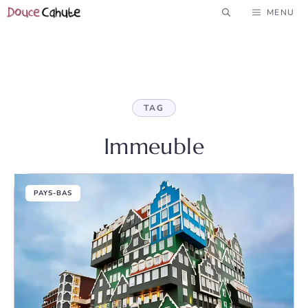
Aller
MENU
au
contenu
TAG
Immeuble
PAYS-BAS