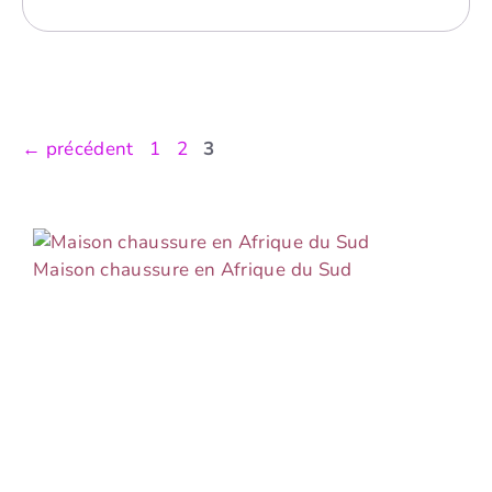
Page
Page
Page
←
précédent
1
2
3
Maison chaussure en Afrique du Sud